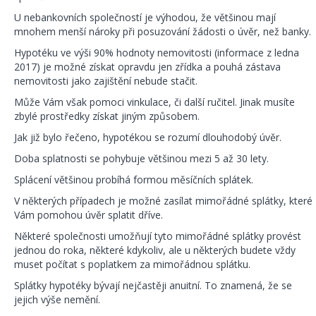
U nebankovních společností je výhodou, že většinou mají
mnohem menší nároky při posuzování žádosti o úvěr, než banky.
Hypotéku ve výši 90% hodnoty nemovitosti (informace z ledna
2017) je možné získat opravdu jen zřídka a pouhá zástava
nemovitosti jako zajištění nebude stačit.
Může Vám však pomoci vinkulace, či další ručitel. Jinak musíte
zbylé prostředky získat jiným způsobem.
Jak již bylo řečeno, hypotékou se rozumí dlouhodobý úvěr.
Doba splatnosti se pohybuje většinou mezi 5 až 30 lety.
Splácení většinou probíhá formou měsíčních splátek.
V některých případech je možné zasílat mimořádné splátky, které
Vám pomohou úvěr splatit dříve.
Některé společnosti umožňují tyto mimořádné splátky provést
jednou do roka, některé kdykoliv, ale u některých budete vždy
muset počítat s poplatkem za mimořádnou splátku.
Splátky hypotéky bývají nejčastěji anuitní. To znamená, že se
jejich výše nemění.