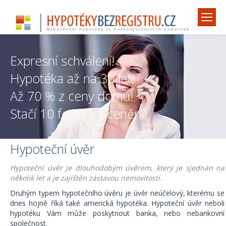
Expresní schválení!
Hypotéka až na 30 let!
Až 70 % z ceny domu!
Stačí 10 fotek k ocenění!
Hypoteční úvěr
Hypoteční úvěr je dlouhodobým úvěrem, který je sjednán na
několik let a je zajištěn zástavou nemovitosti.
Druhým typem hypotečního úvěru je úvěr neúčelový, kterému se
dnes hojně říká také americká hypotéka. Hypoteční úvěr neboli
hypotéku Vám může poskytnout banka, nebo nebankovní
společnost.