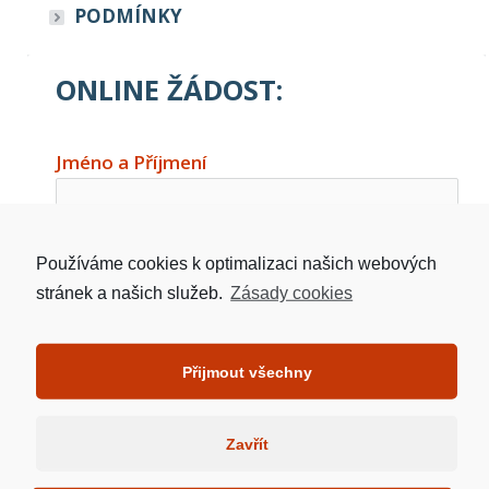
PODMÍNKY
ONLINE ŽÁDOST:
Jméno a Příjmení
Telefon
Používáme cookies k optimalizaci našich webových
stránek a našich služeb.
Zásady cookies
Email
Přijmout všechny
email
Zavřít
Adresa Nemovitosti