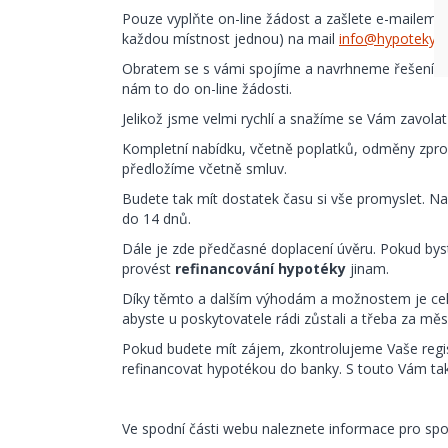
Pouze vyplňte on-line žádost a zašlete e-mailem f
každou místnost jednou) na mail
info@hypotekybe
Obratem se s vámi spojíme a navrhneme řešení. Po
nám to do on-line žádosti.
Jelikož jsme velmi rychlí a snažíme se Vám zavolat
Kompletní nabídku, včetně poplatků, odměny zpr
předložíme včetně smluv.
Budete tak mít dostatek času si vše promyslet. N
do 14 dnů.
Dále je zde předčasné doplacení úvěru. Pokud bys
provést
refinancování hypotéky
jinam.
Díky těmto a dalším výhodám a možnostem je cel
abyste u poskytovatele rádi zůstali a třeba za měs
Pokud budete mít zájem, zkontrolujeme Vaše regis
refinancovat hypotékou do banky. S touto Vám t
Ve spodní části webu naleznete informace pro spot