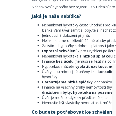
Nebankovní hypotéky bez registru jsou ideální pro 
Jaká je naše nabídka?
Nebankovní hypotéky často vhodné i pro k
Banka Vám úvěr zamítla, pojďte si nechat z
Jednoduché doložení příjmů.
Neinkasujeme od klientů žádné platby před
Zajistíme hypotéky s dobou splatnosti jako
Expresní schválení
– pro urychlení pošlete
Nebankovní hypotéka
s nízkou splátkou
Finance
bez účelu
(nemusí se řešit na co fi
Hypotékou můžete
vyplatit exekuce, nev
Úvěry jsou mimo jiné určeny i ke
konsolida
hypotéky.
Garantujeme nízké splátky
v nebankovní
Finance na všechny druhy nemovitostí (byty
družstevní byty, hypotéka na pozemek 
Úvěr je možno kdykoliv předčasně splatit be
Nemusíte být vlastníky nemovitosti, můžete 
Co budete potřebovat ke schválení 