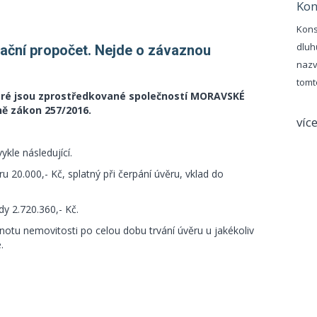
Kon
Kons
dluh
tační propočet. Nejde o závaznou
nazv
tomt
které jsou zprostředkované společností MORAVSKÉ
ně zákon 257/2016.
víc
kle následující.
u 20.000,- Kč, splatný při čerpání úvěru, vklad do
y 2.720.360,- Kč.
dnotu nemovitosti po celou dobu trvání úvěru u jakékoliv
.