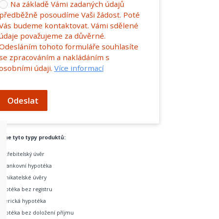
Na základě Vámi zadaných údajů
předběžně posoudíme Vaši žádost. Poté
Vás budeme kontaktovat. Vámi sdělené
údaje považujeme za důvěrné.
Odesláním tohoto formuláře souhlasíte
se zpracováním a nakládáním s
osobními údaji.
Více informací
Odeslat
tíme tyto typy produktů:
potřebitelský úvěr
ebankovní hypotéka
odnikatelské úvěry
ypotéka bez registru
merická hypotéka
ypotéka bez doložení příjmu