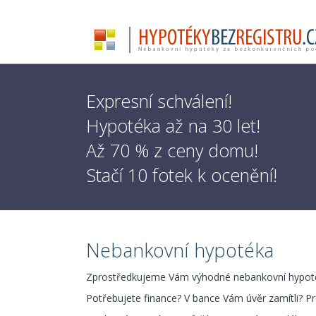
Expresní schválení!
Hypotéka až na 30 let!
Až 70 % z ceny domu!
Stačí 10 fotek k ocenění!
Nebankovní hypotéka
Zprostředkujeme Vám výhodné nebankovní hypoté
Potřebujete finance? V bance Vám úvěr zamítli? P