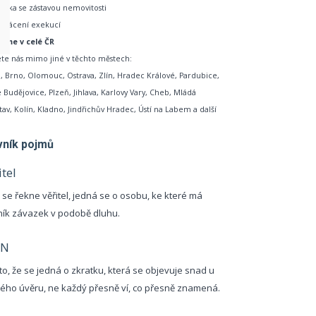
ůjčka se zástavou nemovitosti
yplácení exekucí
bíme v celé ČR
te nás mimo jiné v těchto městech:
, Brno, Olomouc, Ostrava, Zlín, Hradec Králové, Pardubice,
 Budějovice, Plzeň, Jihlava, Karlovy Vary, Cheb, Mládá
tav, Kolín, Kladno, Jindřichův Hradec, Ústí na Labem a další
vník pojmů
itel
 se řekne věřitel, jedná se o osobu, ke které má
ník závazek v podobě dluhu.
SN
to, že se jedná o zkratku, která se objevuje snad u
ého úvěru, ne každý přesně ví, co přesně znamená.