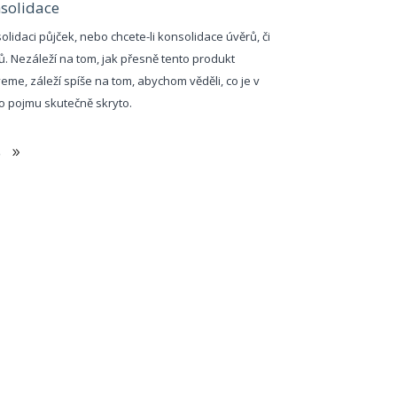
solidace
olidaci půjček, nebo chcete-li konsolidace úvěrů, či
ů. Nezáleží na tom, jak přesně tento produkt
eme, záleží spíše na tom, abychom věděli, co je v
o pojmu skutečně skryto.
e