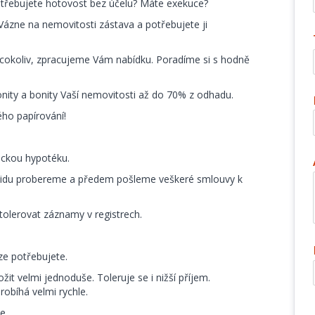
otřebujete hotovost bez účelu? Máte exekuce?
 Vázne na nemovitosti zástava a potřebujete ji
cokoliv, zpracujeme Vám nabídku. Poradíme si s hodně
onity a bonity Vaší nemovitosti až do 70% z odhadu.
ého papírování!
ickou hypotéku.
 klidu probereme a předem pošleme veškeré smlouvy k
olerovat záznamy v registrech.
e potřebujete.
it velmi jednoduše. Toleruje se i nižší příjem.
robíhá velmi rychle.
e.