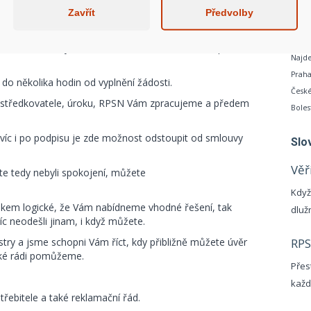
P
otografie nemovitosti (stačí dvě fotky zvenku a pak
Zavřít
Předvolby
V
zregistru.cz
Půso
kud chcete být kontaktováni v určitou dobu, napište
Najde
Praha
 do několika hodin od vyplnění žádosti.
České
ostředkovatele, úroku, RPSN Vám zpracujeme a předem
Boles
avíc i po podpisu je zde možnost odstoupit od smlouvy
Slo
Věř
te tedy nebyli spokojení, můžete
Když
kem logické, že Vám nabídneme vhodné řešení, tak
dluž
íc neodešli jinam, i když můžete.
RP
try a jsme schopni Vám říct, kdy přibližně můžete úvěr
aké rádi pomůžeme.
Přes
každ
řebitele a také reklamační řád.