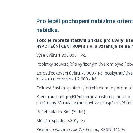
Pro lepší pochopení nabízíme orien
nabídku.
Toto je reprezentativní příklad pro úvěry, 
HYPOTEČNÍ CENTRUM s.r.o. a vztahuje se na 
Výše úvěru 1.800.000,- Kč.
Poplatky související s vyřízeným úvěrem bývají obvy
Zprostředkování úvěru 70.000,- Kč, poskytnutí úvěr
katastru nemovitostí 2 000,- Kč.
Celková částka splatná spotřebitelem je potom ted
Klient musí mít pojištění nemovitosti na plnou ho
pojišťovny. Vinkulace musí být ve prospěch věřitele
Počet splátek 360 (30 let)
Měsíční splátka 7.301,- Kč
Pevná úroková sazba 2.7 % p. a., RPSN 3.15 %