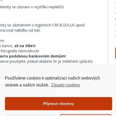
klienty se záznam v rejstříku neplatičů.
lienty se záznamem v registrech CBCB,SOLUS apod.
pracovat nabídku od nás.
em.
 v bance,
až na 30let!
 fotografie nemovitosti!
 často podobnou bankovním domům!
nance použijete, pokud ukážete že je zvládnete splácet)
hodné zástavy, a jiné dluhy!
ci
nevýhodných půjček a drahých úvěrů, refinancování
Zajis
Používáme cookies k optimalizaci našich webových
m sektoru v ČR!
S
stránek a našich služeb.
Zásady cookies
, domy, chaty, komerční objekty,
hypotéky na
N
atd.
).
P
z pokut.
H
ručit nemovitostí třetí osoby!
Přijmout všechny
A
hypotéky do 24 hodin?
H