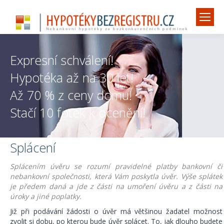
Expresní schválení!
Hypotéka až na 30 let!
Až 70 % z ceny domu!
Stačí 10 fotek k ocenění!
Splácení
Splácením úvěru se rozumí pravidelné platby bankovní či
nebankovní společnosti, která Vám poskytla úvěr. Výše splátek
je předem daná a jde z části na umoření úvěru a z části na
úroky a jiné poplatky.
Již při podávání žádosti o úvěr má většinou žadatel možnost
zvolit si dobu, po kterou bude úvěr splácet. To, jak dlouho budete