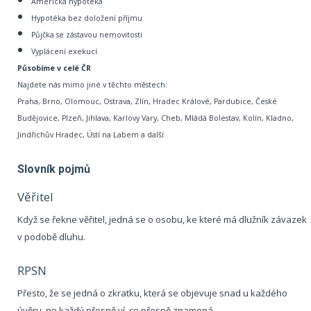
Americká hypotéka
Hypotéka bez doložení příjmu
Půjčka se zástavou nemovitosti
Vyplácení exekucí
Působíme v celé ČR
Najdete nás mimo jiné v těchto městech:
Praha, Brno, Olomouc, Ostrava, Zlín, Hradec Králové, Pardubice, České
Budějovice, Plzeň, Jihlava, Karlovy Vary, Cheb, Mládá Bolestav, Kolín, Kladno,
Jindřichův Hradec, Ústí na Labem a další
Slovník pojmů
Věřitel
Když se řekne věřitel, jedná se o osobu, ke které má dlužník závazek
v podobě dluhu.
RPSN
Přesto, že se jedná o zkratku, která se objevuje snad u každého
úvěru, ne každý přesně ví, co přesně znamená.