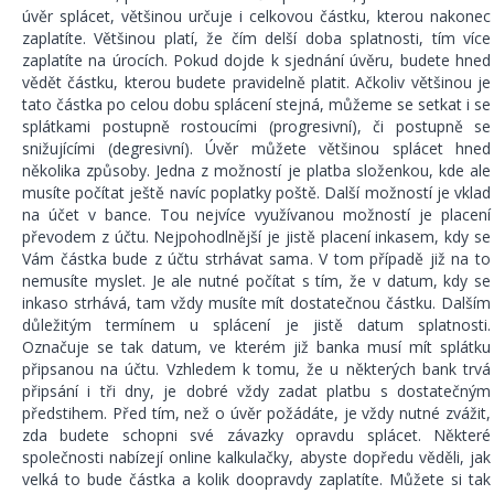
úvěr splácet, většinou určuje i celkovou částku, kterou nakonec
zaplatíte. Většinou platí, že čím delší doba splatnosti, tím více
zaplatíte na úrocích. Pokud dojde k sjednání úvěru, budete hned
vědět částku, kterou budete pravidelně platit. Ačkoliv většinou je
tato částka po celou dobu splácení stejná, můžeme se setkat i se
splátkami postupně rostoucími (progresivní), či postupně se
snižujícími (degresivní). Úvěr můžete většinou splácet hned
několika způsoby. Jedna z možností je platba složenkou, kde ale
musíte počítat ještě navíc poplatky poště. Další možností je vklad
na účet v bance. Tou nejvíce využívanou možností je placení
převodem z účtu. Nejpohodlnější je jistě placení inkasem, kdy se
Vám částka bude z účtu strhávat sama. V tom případě již na to
nemusíte myslet. Je ale nutné počítat s tím, že v datum, kdy se
inkaso strhává, tam vždy musíte mít dostatečnou částku. Dalším
důležitým termínem u splácení je jistě datum splatnosti.
Označuje se tak datum, ve kterém již banka musí mít splátku
připsanou na účtu. Vzhledem k tomu, že u některých bank trvá
připsání i tři dny, je dobré vždy zadat platbu s dostatečným
předstihem. Před tím, než o úvěr požádáte, je vždy nutné zvážit,
zda budete schopni své závazky opravdu splácet. Některé
společnosti nabízejí online kalkulačky, abyste dopředu věděli, jak
velká to bude částka a kolik doopravdy zaplatíte. Můžete si tak