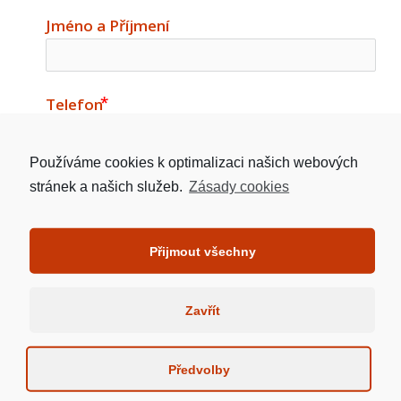
Jméno a Příjmení
Telefon
Používáme cookies k optimalizaci našich webových
Email
stránek a našich služeb.
Zásady cookies
email
Přijmout všechny
Adresa Nemovitosti
Zavřít
Předvolby
Požadovaná výše úvěru v Kč