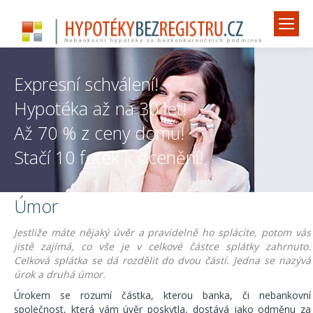
Expresní schválení!
Hypotéka až na 30 let!
Až 70 % z ceny domu!
Stačí 10 fotek k ocenění!
Úmor
Jestliže máte nějaký úvěr a pravidelně ho splácíte, potom vás
jistě zajímá, co vše je v celkové částce splátky zahrnuto.
Celková splátka se dá rozdělit do dvou částí. Jedna se nazývá
úrok a druhá úmor.
Úrokem se rozumí částka, kterou banka, či nebankovní
společnost, která vám úvěr poskytla, dostává jako odměnu za