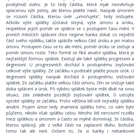
poskytnutí úvěru. Je to tedy částka, která nijak neovlivňuje
splacenou výši jistiny, ale kterou platíte navíc. Naopak úmorem
se rozumí částka, kterou úvěr „umořujete“, tedy snižujete.
Ačkoliv výše splátky zůstává stejná, výše úmoru a úroku,
respektive jejich poměr ve splátce se s postupem času mění. V
prvních měsících splácení chce nejprve banka získat co největší
část svého výdělku, takže splácíte velkou část úroku a jen malou
úmoru. Postupem času se to ale mění, poměr úroku se snižuje a
poměr úmoru roste. Této formě se říká anuitní splátka, která je
nejčastější formou splátek. Existují ale také splátky progresivní a
degresivní. U progresivních dochází k postupnému zvyšování
celkové výše splátky. Ze začátku v podstatě platíte pouze úrok. U
degresivní splátky naopak dochází k postupnému snižování
splátek. Ze začátku platíte velkou část úmoru, čím se snižuje také
doba splácení a úrok. Při výběru splátek byste měli dbát na svou
situaci, zda zvládnete pozdější zvyšování splátek, či ustojíte
vysoké splátky ze začátku. Proto většina lidí volí nejraději splátku
anuitní. Pojem úmor tedy znamená splátku toho, co vám bylo
půjčeno, nikoliv však splátku celou. Mnoho lidí nerozumí rozdílu
mezi splátkou a úmorem a často se mylně domnívají, že částka,
kterou splácejí, jde z velké části na zaplacení dluhu. Bohužel
tomu tak ale není. Ovšem to, že si banky i nebankovní