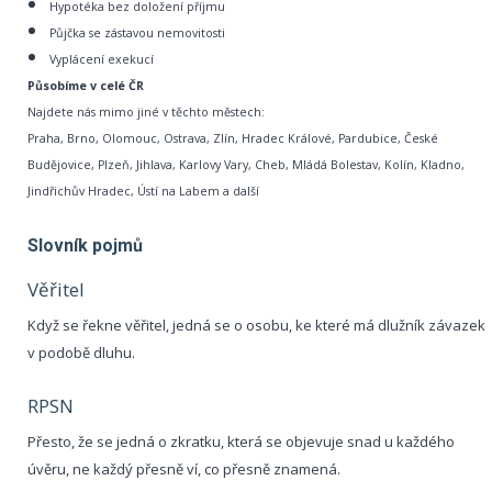
Hypotéka bez doložení příjmu
Půjčka se zástavou nemovitosti
Vyplácení exekucí
Působíme v celé ČR
Najdete nás mimo jiné v těchto městech:
Praha, Brno, Olomouc, Ostrava, Zlín, Hradec Králové, Pardubice, České
Budějovice, Plzeň, Jihlava, Karlovy Vary, Cheb, Mládá Bolestav, Kolín, Kladno,
Jindřichův Hradec, Ústí na Labem a další
Slovník pojmů
Věřitel
Když se řekne věřitel, jedná se o osobu, ke které má dlužník závazek
v podobě dluhu.
RPSN
Přesto, že se jedná o zkratku, která se objevuje snad u každého
úvěru, ne každý přesně ví, co přesně znamená.