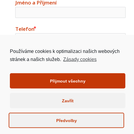
Jméno a Příjmení
Telefon
Používáme cookies k optimalizaci našich webových
Email
stránek a našich služeb.
Zásady cookies
email
Adresa Nemovitosti
Přijmout všechny
Zavřít
Požadovaná výše úvěru v Kč
Předvolby