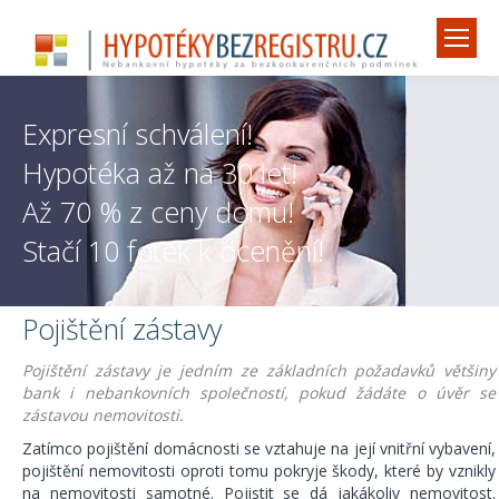
Expresní schválení!
Hypotéka až na 30 let!
Až 70 % z ceny domu!
Stačí 10 fotek k ocenění!
Pojištění zástavy
Pojištění zástavy je jedním ze základních požadavků většiny
bank i nebankovních společností, pokud žádáte o úvěr se
zástavou nemovitosti.
Zatímco pojištění domácnosti se vztahuje na její vnitřní vybavení,
pojištění nemovitosti oproti tomu pokryje škody, které by vznikly
na nemovitosti samotné. Pojistit se dá jakákoliv nemovitost.