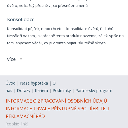
úvěru, ne každý přesně ví, co přesně znamená.
Konsolidace
Konsolidaci půjček, nebo chcete-li konsolidace úvěrů, či dluhů.
Nezáleží na tom, jak přesně tento produkt nazveme, záleží spíše na
tom, abychom věděli, co je v tomto pojmu skutečně skryto.
více
Úvod
|
Naše hypotéka
|
O
nás
|
Dotazy
|
Kariéra
|
Podmínky
|
Partnerský program
INFORMACE O ZPRACOVÁNÍ OSOBNÍCH ÚDAJŮ
INFORMACE TRVALE PŘÍSTUPNÉ SPOTŘEBITELI
REKLAMAČNÍ ŘÁD
[cookie_link]