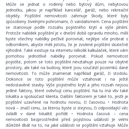
Může se jednat o rodinný nebo bytový dům, nebytovou
jednotku, jakou je například kancelář, garáž, nebo rekreační
objekty. Pojištění nemovitosti zahrnuje škody, které byly
způsobeny živelnými pohromami, či vandalismem. Cena pojištění
se stanovuje podle rozsahu pojistného krytí a výše plnění.
Protože nabídek pojištění je v dnešní době opravdu mnoho, měli
byste všechny nabídky pečlivě porovnat, nejlépe vše probrat s
odborníkem, abyste měli jistotu, že je zvolené pojištění skutečně
výhodné. Také existuje na internetu několik kalkulaček, které vám
pomohou jednotlivé nabídky porovnat. Pokud nemovitost
pojistíte, potom se toto pojištění nevztahuje pouze na obytné
prostory, ale také na budovy, které jsou součástí pozemků dané
nemovitosti. To může znamenat například garáž, či stodolu.
Dokonce se toto pojištění může vztahovat i na ještě
nedostavěné stavby. Výše pojistného krytí a jeho rozsah nejsou
jediné faktory, které ovlivňují cenu pojištění. Na tu má vliv také
lokalita a spoluúčast klienta. Dalším faktorem je také to, jestli je
pojištění uzavřené na hodnotu novou, či časovou. • Hodnota
nová – značí cenu, za kterou byste si stejnou, či odpovídající věc
zvládli v dané lokalitě pořídit • Hodnota časová – cena
nemovitosti bezprostředně před pojistnou událostí Je velmi
důležité dbát na to, na jaké události se pojištění vztahuje. Může