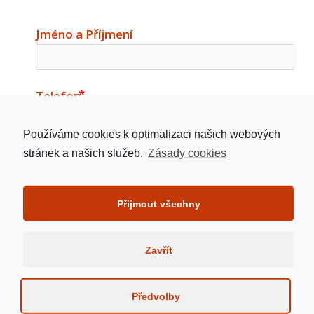
Jméno a Příjmení
Telefon
Používáme cookies k optimalizaci našich webových
stránek a našich služeb.
Zásady cookies
Email
email
Přijmout všechny
Adresa Nemovitosti
Zavřít
Předvolby
Požadovaná výše úvěru v Kč