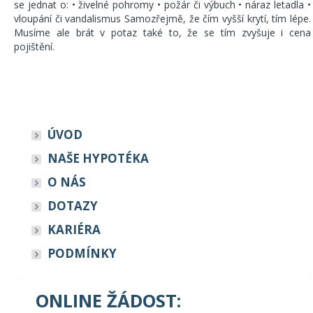
se jednat o: • živelné pohromy • požár či výbuch • náraz letadla •
vloupání či vandalismus Samozřejmě, že čím vyšší krytí, tím lépe.
Musíme ale brát v potaz také to, že se tím zvyšuje i cena
pojištění.
ÚVOD
NAŠE HYPOTÉKA
O NÁS
DOTAZY
KARIÉRA
PODMÍNKY
ONLINE ŽÁDOST: