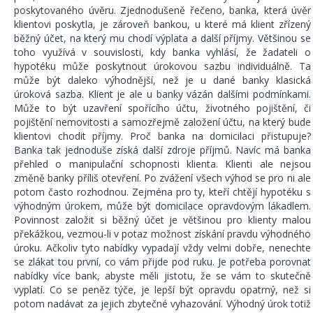
poskytovaného úvěru. Zjednodušeně řečeno, banka, která úvěr
klientovi poskytla, je zároveň bankou, u které má klient zřízený
běžný účet, na který mu chodí výplata a další příjmy. Většinou se
toho využívá v souvislosti, kdy banka vyhlásí, že žadateli o
hypotéku může poskytnout úrokovou sazbu individuálně. Ta
může být daleko výhodnější, než je u dané banky klasická
úroková sazba. Klient je ale u banky vázán dalšími podmínkami.
Může to být uzavření spořícího účtu, životného pojištění, či
pojištění nemovitosti a samozřejmě založení účtu, na který bude
klientovi chodit příjmy. Proč banka na domicilaci přistupuje?
Banka tak jednoduše získá další zdroje příjmů. Navíc má banka
přehled o manipulační schopnosti klienta. Klienti ale nejsou
změně banky příliš otevření. Po zvážení všech výhod se pro ni ale
potom často rozhodnou. Zejména pro ty, kteří chtějí hypotéku s
výhodným úrokem, může být domicilace opravdovým lákadlem.
Povinnost založit si běžný účet je většinou pro klienty malou
překážkou, vezmou-li v potaz možnost získání pravdu výhodného
úroku. Ačkoliv tyto nabídky vypadají vždy velmi dobře, nenechte
se zlákat tou první, co vám přijde pod ruku. Je potřeba porovnat
nabídky více bank, abyste měli jistotu, že se vám to skutečně
vyplatí. Co se peněz týče, je lepší být opravdu opatrný, než si
potom nadávat za jejich zbytečné vyhazování. Výhodný úrok totiž