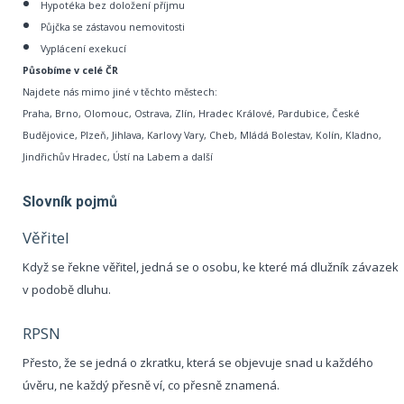
Hypotéka bez doložení příjmu
Půjčka se zástavou nemovitosti
Vyplácení exekucí
Působíme v celé ČR
Najdete nás mimo jiné v těchto městech:
Praha, Brno, Olomouc, Ostrava, Zlín, Hradec Králové, Pardubice, České
Budějovice, Plzeň, Jihlava, Karlovy Vary, Cheb, Mládá Bolestav, Kolín, Kladno,
Jindřichův Hradec, Ústí na Labem a další
Slovník pojmů
Věřitel
Když se řekne věřitel, jedná se o osobu, ke které má dlužník závazek
v podobě dluhu.
RPSN
Přesto, že se jedná o zkratku, která se objevuje snad u každého
úvěru, ne každý přesně ví, co přesně znamená.