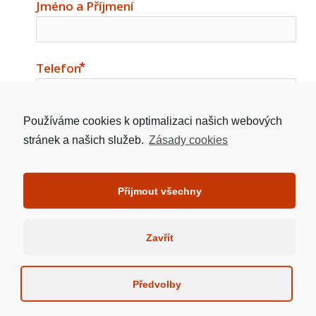
Jméno a Příjmení
Telefon
Používáme cookies k optimalizaci našich webových
Email
stránek a našich služeb.
Zásady cookies
email
Adresa Nemovitosti
Přijmout všechny
Zavřít
Požadovaná výše úvěru v Kč
Předvolby