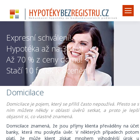
Expresní schválení!
Hypotéka až na 30 let!
Až 70 % z ceny domu!
Stačí 10 fotek k ocenění!
Domicilace
Domicilace je pojem, který se příliš často nepoužívá. Přesto se s
ním můžete někdy v oblasti úvěrů setkat, a proto je lepší
objasnit si, co vlastně znamená.
Domicilace znamená, že jsou příjmy klienta převáděny na účet
banky, která mu poskytla úvěr. V některých případech potom
platí, že může klient získat mnohem výhodnější úrok u