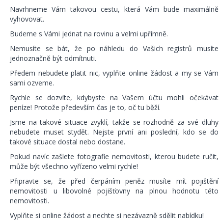
Navrhneme Vám takovou cestu, která Vám bude maximálně
vyhovovat.
Budeme s Vámi jednat na rovinu a velmi upřímně.
Nemusíte se bát, že po náhledu do Vašich registrů musíte
jednoznačně být odmítnuti.
Předem nebudete platit nic, vyplňte online žádost a my se Vám
sami ozveme.
Rychle se dozvíte, kdybyste na Vašem účtu mohli očekávat
peníze! Protože především čas je to, oč tu běží.
Jsme na takové situace zvyklí, takže se rozhodně za své dluhy
nebudete muset stydět. Nejste první ani poslední, kdo se do
takové situace dostal nebo dostane.
Pokud navíc zašlete fotografie nemovitosti, kterou budete ručit,
může být všechno vyřízeno velmi rychle!
Připravte se, že před čerpáním peněz musíte mít pojištění
nemovitosti u libovolné pojišťovny na plnou hodnotu této
nemovitosti.
Vyplňte si online žádost a nechte si nezávazně sdělit nabídku!