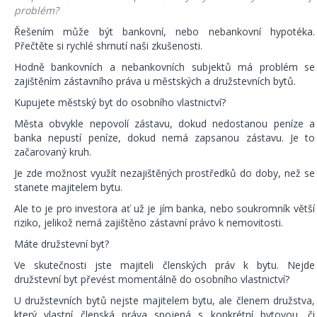
problém?
Řešením může být bankovní, nebo nebankovní hypotéka.
Přečtěte si rychlé shrnutí naši zkušenosti.
Hodně bankovních a nebankovních subjektů má problém se
zajištěním zástavního práva u městských a družstevních bytů.
Kupujete městský byt do osobního vlastnictví?
Města obvykle nepovolí zástavu, dokud nedostanou peníze a
banka nepustí peníze, dokud nemá zapsanou zástavu. Je to
začarovaný kruh.
Je zde možnost využít nezajištěných prostředků do doby, než se
stanete majitelem bytu.
Ale to je pro investora ať už je jím banka, nebo soukromník větší
riziko, jelikož nemá zajištěno zástavní právo k nemovitosti.
Máte družstevní byt?
Ve skutečnosti jste majiteli členských práv k bytu. Nejde
družstevní byt převést momentálně do osobního vlastnictví?
U družstevních bytů nejste majitelem bytu, ale členem družstva,
který vlastní členská práva spojená s konkrétní bytovou, či