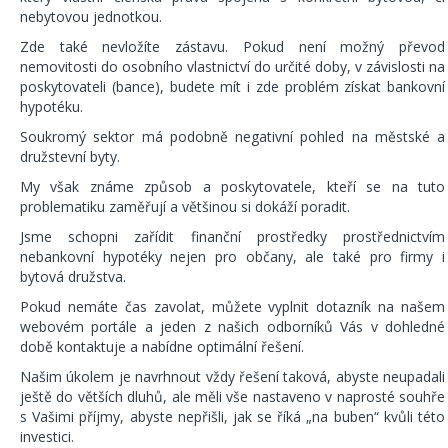
nebytovou jednotkou.
Zde také nevložíte zástavu. Pokud není možný převod
nemovitosti do osobního vlastnictví do určité doby, v závislosti na
poskytovateli (bance), budete mít i zde problém získat bankovní
hypotéku.
Soukromý sektor má podobně negativní pohled na městské a
družstevní byty.
My však známe způsob a poskytovatele, kteří se na tuto
problematiku zaměřují a většinou si dokáží poradit.
Jsme schopni zařídit finanční prostředky prostřednictvím
nebankovní hypotéky nejen pro občany, ale také pro firmy i
bytová družstva.
Pokud nemáte čas zavolat, můžete vyplnit dotazník na našem
webovém portále a jeden z našich odborníků Vás v dohledné
době kontaktuje a nabídne optimální řešení.
Našim úkolem je navrhnout vždy řešení taková, abyste neupadali
ještě do větších dluhů, ale měli vše nastaveno v naprosté souhře
s Vašimi příjmy, abyste nepřišli, jak se říká „na buben“ kvůli této
investici.