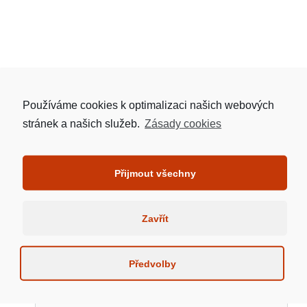
ÚVOD
NAŠE HYPOTÉKA
Používáme cookies k optimalizaci našich webových
stránek a našich služeb.
Zásady cookies
O NÁS
DOTAZY
KARIÉRA
Přijmout všechny
PODMÍNKY
Zavřít
ONLINE ŽÁDOST:
Předvolby
Jméno a Příjmení