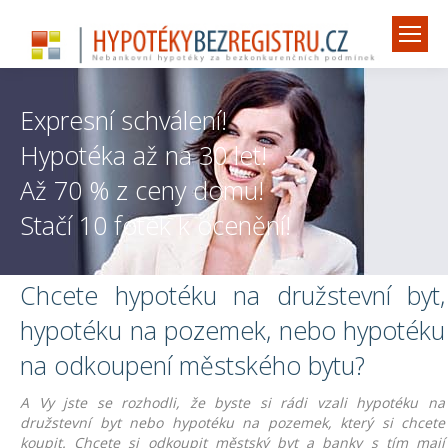
Expresní schválení!
Hypotéka až na 30 let!
Až 70 % z ceny domu!
Stačí 10 fotek k ocenění!
Chcete hypotéku na družstevní byt,
hypotéku na pozemek, nebo hypotéku
na odkoupení městského bytu?
A Vy jste se rozhodli, že byste si rádi vzali hypotéku na
družstevní byt nebo hypotéku na pozemek, který si chcete
koupit. Chcete si odkoupit městský byt a banky s tím mají