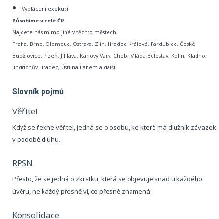
Vyplácení exekucí
Působíme v celé ČR
Najdete nás mimo jiné v těchto městech:
Praha, Brno, Olomouc, Ostrava, Zlín, Hradec Králové, Pardubice, České
Budějovice, Plzeň, Jihlava, Karlovy Vary, Cheb, Mládá Bolestav, Kolín, Kladno,
Jindřichův Hradec, Ústí na Labem a další
Slovník pojmů
Věřitel
Když se řekne věřitel, jedná se o osobu, ke které má dlužník závazek
v podobě dluhu.
RPSN
Přesto, že se jedná o zkratku, která se objevuje snad u každého
úvěru, ne každý přesně ví, co přesně znamená.
Konsolidace