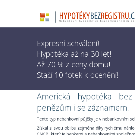
Expresní schválení!
Hypotéka až na 30 let!
Až 70 % z ceny domu!
Stačí 10 fotek k ocenění!
Americká hypotéka bez
penězům i se záznamem.
Tento typ nebankovní půjčky je v nebankovním sek
Získal si svou oblibu zejména díky rychlému náhle
CNCB, který je bankami a nebankovními společnos