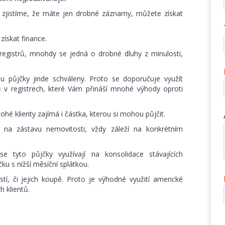
a zjistíme, že máte jen drobné záznamy, můžete získat
ískat finance.
gistrů, mnohdy se jedná o drobné dluhy z minulosti,
 půjčky jinde schváleny. Proto se doporučuje využít
ů v registrech, které Vám přináší mnohé výhody oproti
hé klienty zajímá i částka, kterou si mohou půjčit.
a zástavu nemovitosti, vždy záleží na konkrétním
se tyto půjčky využívají na konsolidace stávajících
ku s nižší měsíční splátkou.
tí, či jejich koupě. Proto je výhodné využití americké
 klientů.