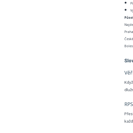
P
V
Půso
Najde
Praha
České
Boles
Slo
Věř
Když
dluž
RP
Přes
každ