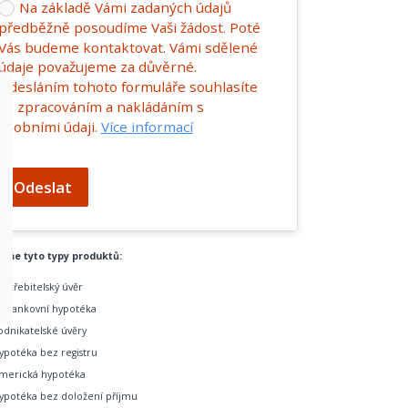
Na základě Vámi zadaných údajů
předběžně posoudíme Vaši žádost. Poté
Vás budeme kontaktovat. Vámi sdělené
údaje považujeme za důvěrné.
Odesláním tohoto formuláře souhlasíte
se zpracováním a nakládáním s
osobními údaji.
Více informací
Odeslat
tíme tyto typy produktů:
potřebitelský úvěr
ebankovní hypotéka
odnikatelské úvěry
ypotéka bez registru
merická hypotéka
ypotéka bez doložení příjmu