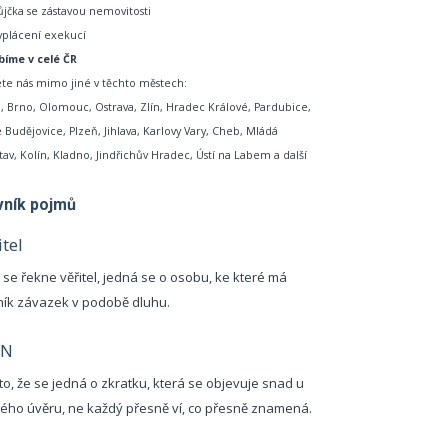
ůjčka se zástavou nemovitosti
yplácení exekucí
bíme v celé ČR
te nás mimo jiné v těchto městech:
, Brno, Olomouc, Ostrava, Zlín, Hradec Králové, Pardubice,
 Budějovice, Plzeň, Jihlava, Karlovy Vary, Cheb, Mládá
tav, Kolín, Kladno, Jindřichův Hradec, Ústí na Labem a další
vník pojmů
itel
 se řekne věřitel, jedná se o osobu, ke které má
ník závazek v podobě dluhu.
SN
to, že se jedná o zkratku, která se objevuje snad u
ého úvěru, ne každý přesně ví, co přesně znamená.