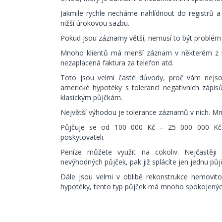
Jakmile rychle necháme nahlídnout do registrů 
nižší úrokovou sazbu.
Pokud jsou záznamy větší, nemusí to být problém z
Mnoho klientů má menší záznam v některém z re
nezaplacená faktura za telefon atd.
Toto jsou velmi časté důvody, proč vám nejsou
americké hypotéky s tolerancí negativních zápis
klasickým půjčkám.
Největší výhodou je tolerance záznamů v nich. Mno
Půjčuje se od 100 000 Kč – 25 000 000 Kč n
poskytovateli.
Peníze můžete využit na cokoliv. Nejčastěji 
nevýhodných půjček, pak již splácíte jen jednu půjč
Dále jsou velmi v oblibě rekonstrukce nemovitos
hypotéky, tento typ půjček má mnoho spokojených