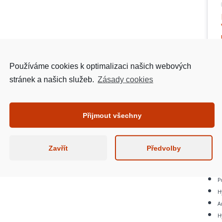
Používáme cookies k optimalizaci našich webových
stránek a našich služeb.
Zásady cookies
Přijmout všechny
Zajis
Zavřít
Předvolby
S
N
P
H
A
H