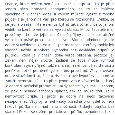
finance, které ovšem nemá tak úplně k dispozici. To je přeci
jenom něco poměrně nepříjemného, na to se můžete
spolehnout. V dnešní době si ovšem můžete vybírat z mnoha
půjček a je jenom na Vás, pro kterou se rozhodnete. Uvidíte, že
se jedná o řešení, které nemusí být až tak složité, chce to jenom
vědět, na kterého věřitele se vyplatí obrátit. Mnozí žadatelé mají
problémy s tím, že jejich doložitelné příjmy nejsou dostatečně
vysoké, a právě proto jsou se svojí žádostí odmítnuti. Je ale
dobré si uvědomit, že existují i jiné možnosti, které by mohly být
vhodné. Každý si vybere Hypotéka bez dokládání příjmů je
půjčkou, která je v dnešní době velice oblíbená, protože její
získání není nějak složité. Žadatel se totiž může vyhnout
kontrolám svých příjmů, takže si s ničím nemusí dělat starosti a
peněz se dočká poměrně rychle a bez problémů. Vždy je ovšem
dobré si uvědomit to, že pro získání takové hypotéky je nutné se
zaručit nemovitostí. Je to přeci jenom velice závazný krok, který
je dobré si pořádně promyslet. Každý žadatel by si měl uvědomit,
že pokud nebude schopen splácet, tak se může stát, že o
nemovitost přijde, a proto je dobré na něco takového
nezapomínat. Vždy by si měl každý pořádně promyslet to, zda
taková půjčka není nad jeho možnosti. Získejte půjčku bez
starostí Pokud se ovšem pro takovou půjčku rozhodnete, tak si