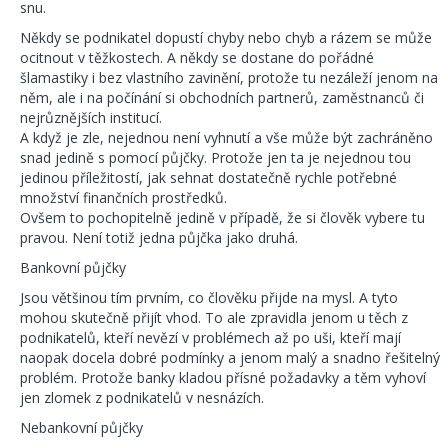
snu.
Někdy se podnikatel dopustí chyby nebo chyb a rázem se může
ocitnout v těžkostech. A někdy se dostane do pořádné
šlamastiky i bez vlastního zavinění, protože tu nezáleží jenom na
něm, ale i na počínání si obchodních partnerů, zaměstnanců či
nejrůznějších institucí.
A když je zle, nejednou není vyhnutí a vše může být zachráněno
snad jedině s pomocí půjčky. Protože jen ta je nejednou tou
jedinou příležitostí, jak sehnat dostatečně rychle potřebné
množství finančních prostředků.
Ovšem to pochopitelně jedině v případě, že si člověk vybere tu
pravou. Není totiž jedna půjčka jako druhá.
Bankovní půjčky
Jsou většinou tím prvním, co člověku přijde na mysl. A tyto
mohou skutečně přijít vhod. To ale zpravidla jenom u těch z
podnikatelů, kteří nevězí v problémech až po uši, kteří mají
naopak docela dobré podmínky a jenom malý a snadno řešitelný
problém. Protože banky kladou přísné požadavky a těm vyhoví
jen zlomek z podnikatelů v nesnázích.
Nebankovní půjčky