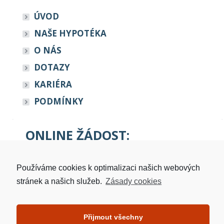
ÚVOD
NAŠE HYPOTÉKA
O NÁS
DOTAZY
KARIÉRA
PODMÍNKY
ONLINE ŽÁDOST:
Jméno a Příjmení
Používáme cookies k optimalizaci našich webových
stránek a našich služeb.
Zásady cookies
Telefon
Přijmout všechny