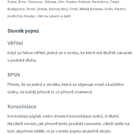
Praha, Brno, Olomouc, Ostrava, Zlín, Hradec Králové, Pardubice, České
Budějovice, Plzeň, Jihlava, Karlovy Vary, Cheb, Mládá Bolestav, Kolín, Kladno,
Jindřichův Hradec, Ústí na Labem a další
Slovník pojmů
Věřitel
Když se řekne věřitel, jedná se o osobu, ke které má dlužník závazek
v podobě dluhu.
RPSN
Přesto, že se jedná o zkratku, která se objevuje snad u každého
úvěru, ne každý přesně ví, co přesně znamená.
Konsolidace
Konsolidaci půjček, nebo chcete-li konsolidace úvěrů, či dluhů.
Nezáleží na tom, jak přesně tento produkt nazveme, záleží spíše na
tom, abychom věděli, co je v tomto pojmu skutečně skryto.