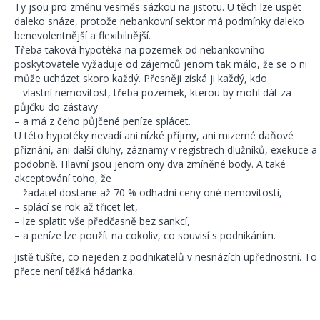
Ty jsou pro změnu vesměs sázkou na jistotu. U těch lze uspět
daleko snáze, protože nebankovní sektor má podmínky daleko
benevolentnější a flexibilnější.
Třeba taková hypotéka na pozemek od nebankovního
poskytovatele vyžaduje od zájemců jenom tak málo, že se o ni
může ucházet skoro každý. Přesněji získá ji každý, kdo
– vlastní nemovitost, třeba pozemek, kterou by mohl dát za
půjčku do zástavy
– a má z čeho půjčené peníze splácet.
U této hypotéky nevadí ani nízké příjmy, ani mizerné daňové
přiznání, ani další dluhy, záznamy v registrech dlužníků, exekuce a
podobně. Hlavní jsou jenom ony dva zmíněné body. A také
akceptování toho, že
– žadatel dostane až 70 % odhadní ceny oné nemovitosti,
– splácí se rok až třicet let,
– lze splatit vše předčasně bez sankcí,
– a peníze lze použít na cokoliv, co souvisí s podnikáním.
Jistě tušíte, co nejeden z podnikatelů v nesnázích upřednostní. To
přece není těžká hádanka.