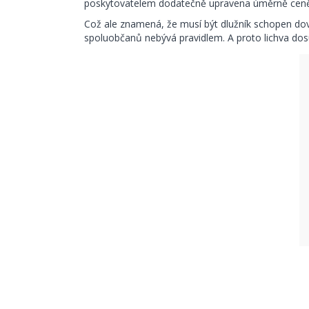
poskytovatelem dodatečně upravena úměrně ceně, 
Což ale znamená, že musí být dlužník schopen dovo
spoluobčanů nebývá pravidlem. A proto lichva dosu