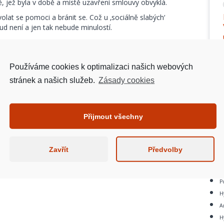
jež byla v době a místě uzavření smlouvy obvyklá.
lat se pomoci a bránit se. Což u ‚sociálně slabých‘
d není a jen tak nebude minulostí.
Používáme cookies k optimalizaci našich webových
stránek a našich služeb.
Zásady cookies
Přijmout všechny
Zajis
Zavřít
Předvolby
S
N
P
H
A
H