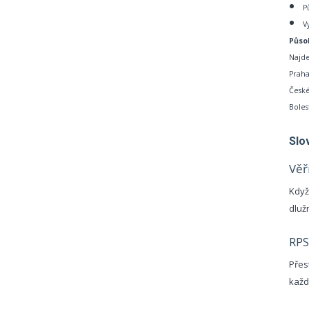
P
V
Půso
Najde
Praha
České
Boles
Slo
Věř
Když
dluž
RP
Přes
každ