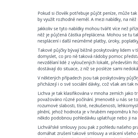
Pokud si člověk potřebuje půjčit peníze, může tak si
by využít rozhodně neměl. A mezi nabídky, na něž ne
Jakkoliv se tyto nabídky mohou tvářit více než pří
něž je půjčená částka přeplácena. Mohou se tu ta
nesplácení i další neúměrné platby, úroky, poplatky
Takové půjčky bývají běžně poskytovány lidem v tí
domyslet, co pro ně taková rádoby pomoc představu
nevzdělaní lidé z vyloučených lokalit, především R
dostávají do situace, z níž se posléze sami nedok
V některých případech jsou tak poskytovány půjčky
přicházejí i o své sociální dávky, což však ani tak
Lichva je tak klasifikována v mnoha zemích jako tr
považováno různé počínání. Jmenovitě u nás se to
rozumové slabosti, tísně, nezkušenosti, lehkomysl
plnění, jehož hodnota je v hrubém nepoměru k hod
někdo podobnou pohledávku uplatňuje nebo ji na
Lichvářské smlouvy jsou pak z pohledu našeho p
domáhat zrušení takové smlouvy a vrácení všeho