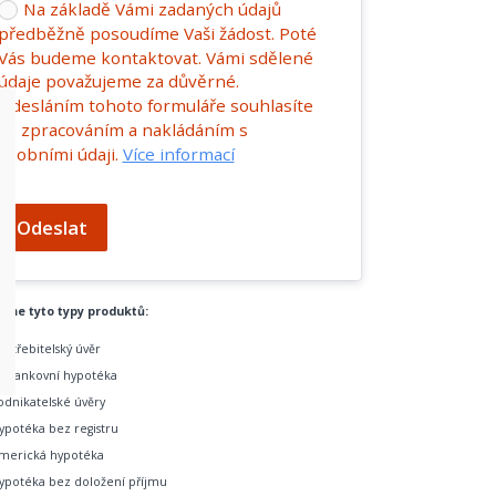
Na základě Vámi zadaných údajů
předběžně posoudíme Vaši žádost. Poté
Vás budeme kontaktovat. Vámi sdělené
údaje považujeme za důvěrné.
Odesláním tohoto formuláře souhlasíte
se zpracováním a nakládáním s
osobními údaji.
Více informací
Odeslat
tíme tyto typy produktů:
potřebitelský úvěr
ebankovní hypotéka
odnikatelské úvěry
ypotéka bez registru
merická hypotéka
ypotéka bez doložení příjmu