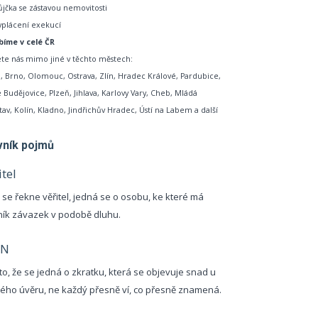
ůjčka se zástavou nemovitosti
yplácení exekucí
bíme v celé ČR
te nás mimo jiné v těchto městech:
, Brno, Olomouc, Ostrava, Zlín, Hradec Králové, Pardubice,
 Budějovice, Plzeň, Jihlava, Karlovy Vary, Cheb, Mládá
tav, Kolín, Kladno, Jindřichův Hradec, Ústí na Labem a další
vník pojmů
itel
 se řekne věřitel, jedná se o osobu, ke které má
ník závazek v podobě dluhu.
SN
to, že se jedná o zkratku, která se objevuje snad u
ého úvěru, ne každý přesně ví, co přesně znamená.