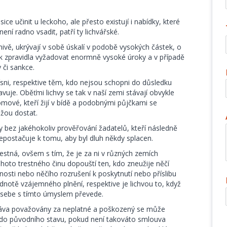
ce učinit u leckoho, ale přesto existují i nabídky, které
ní radno vsadit, patří ty lichvářské.
znivě, ukrývají v sobě úskalí v podobě vysokých částek, o
k zpravidla vyžadovat enormně vysoké úroky a v případě
 či sankce.
sni, respektive těm, kdo nejsou schopni do důsledku
je. Oběťmi lichvy se tak v naší zemi stávají obvykle
omové, kteří žijí v bídě a podobnými půjčkami se
ážou dostat.
 bez jakéhokoliv prověřování žadatelů, kteří následně
 nepostačuje k tomu, aby byl dluh někdy splacen.
estná, ovšem s tím, že je za ni v různých zemích
hoto trestného činu dopouští ten, kdo zneužije něčí
nosti nebo něčího rozrušení k poskytnutí nebo příslibu
notě vzájemného plnění, respektive je lichvou to, když
 sebe s tímto úmyslem převede.
ráva považovány za neplatné a poškozený se může
 do původního stavu, pokud není takováto smlouva