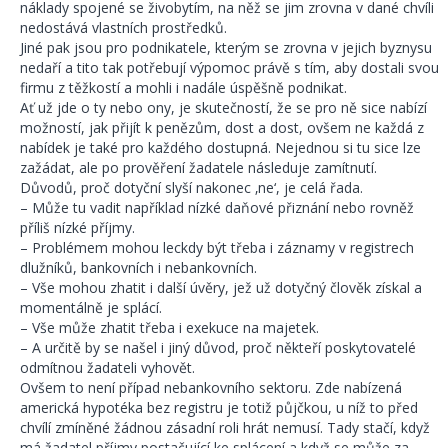
náklady spojené se živobytím, na něž se jim zrovna v dané chvíli
nedostává vlastních prostředků.
Jiné pak jsou pro podnikatele, kterým se zrovna v jejich byznysu
nedaří a tito tak potřebují výpomoc právě s tím, aby dostali svou
firmu z těžkostí a mohli i nadále úspěšně podnikat.
Ať už jde o ty nebo ony, je skutečností, že se pro ně sice nabízí
možností, jak přijít k penězům, dost a dost, ovšem ne každá z
nabídek je také pro každého dostupná. Nejednou si tu sice lze
zažádat, ale po prověření žadatele následuje zamítnutí.
Důvodů, proč dotyční slyší nakonec ‚ne‘, je celá řada.
– Může tu vadit například nízké daňové přiznání nebo rovněž
příliš nízké příjmy.
– Problémem mohou leckdy být třeba i záznamy v registrech
dlužníků, bankovních i nebankovních.
– Vše mohou zhatit i další úvěry, jež už dotyčný člověk získal a
momentálně je splácí.
– Vše může zhatit třeba i exekuce na majetek.
– A určitě by se našel i jiný důvod, proč někteří poskytovatelé
odmítnou žadateli vyhovět.
Ovšem to není případ nebankovního sektoru. Zde nabízená
americká hypotéka bez registru je totiž půjčkou, u níž to před
chvílí zmíněné žádnou zásadní roli hrát nemusí. Tady stačí, když
má žadatel příjmy postačující ke splácení a když se může za