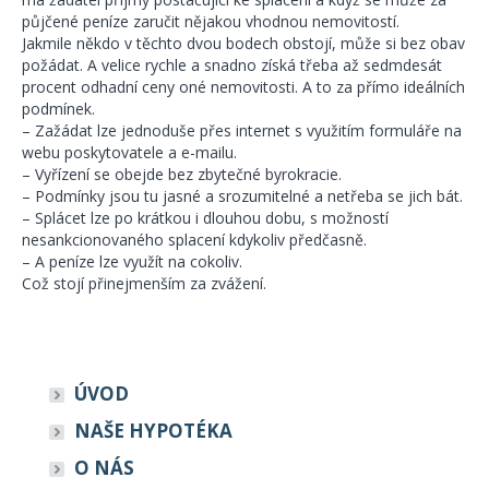
půjčené peníze zaručit nějakou vhodnou nemovitostí.
Jakmile někdo v těchto dvou bodech obstojí, může si bez obav
požádat. A velice rychle a snadno získá třeba až sedmdesát
procent odhadní ceny oné nemovitosti. A to za přímo ideálních
podmínek.
– Zažádat lze jednoduše přes internet s využitím formuláře na
webu poskytovatele a e-mailu.
– Vyřízení se obejde bez zbytečné byrokracie.
– Podmínky jsou tu jasné a srozumitelné a netřeba se jich bát.
– Splácet lze po krátkou i dlouhou dobu, s možností
nesankcionovaného splacení kdykoliv předčasně.
– A peníze lze využít na cokoliv.
Což stojí přinejmenším za zvážení.
ÚVOD
NAŠE HYPOTÉKA
O NÁS