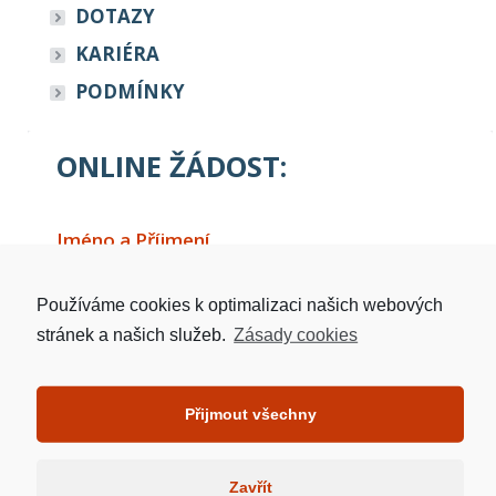
DOTAZY
KARIÉRA
PODMÍNKY
ONLINE ŽÁDOST:
Jméno a Příjmení
Používáme cookies k optimalizaci našich webových
Telefon
stránek a našich služeb.
Zásady cookies
Přijmout všechny
Email
email
Zavřít